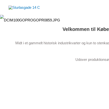
Skip
to
content
Velkommen til Købe
Midt i et gammelt historisk industrikvarter og kun to sten
Udover produktionsøv