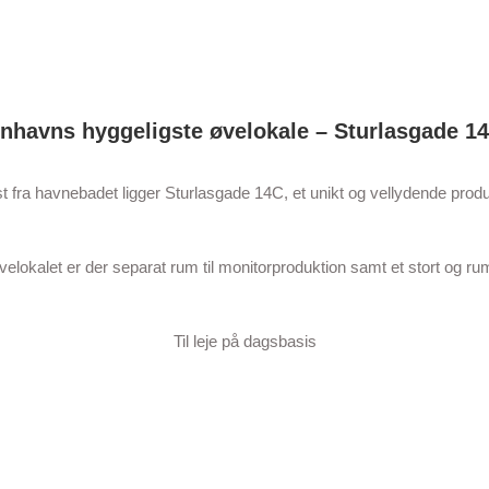
nhavns hyggeligste øvelokale – Sturlasgade 14
kast fra havnebadet ligger Sturlasgade 14C, et unikt og vellydende pr
elokalet er der separat rum til monitorproduktion samt et stort og r
Til leje på dagsbasis